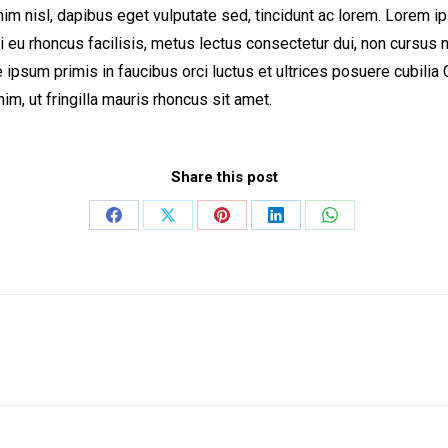
nim nisl, dapibus eget vulputate sed, tincidunt ac lorem. Lorem i
ui eu rhoncus facilisis, metus lectus consectetur dui, non cursus
 ipsum primis in faucibus orci luctus et ultrices posuere cubil
m, ut fringilla mauris rhoncus sit amet.
Share this post
Share
Share
Share
Share
Share
on
on
on
on
on
Facebook
X
Pinterest
LinkedIn
WhatsApp
Next
project: