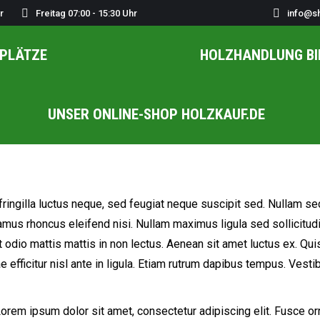
r
Freitag 07:00 - 15:30 Uhr
info@s
PLÄTZE
HOLZHANDLUNG BI
UNSER ONLINE-SHOP HOLZKAUF.DE
ngilla luctus neque, sed feugiat neque suscipit sed. Nullam sed p
Vivamus rhoncus eleifend nisi. Nullam maximus ligula sed sollicit
 odio mattis mattis in non lectus. Aenean sit amet luctus ex. Quis
itae efficitur nisl ante in ligula. Etiam rutrum dapibus tempus. Ves
em ipsum dolor sit amet, consectetur adipiscing elit. Fusce orn