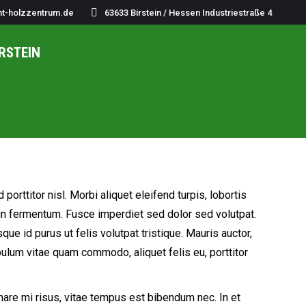
ht-holzzentrum.de
63633 Birstein / Hessen Industriestraße 4
RSTEIN
orttitor nisl. Morbi aliquet eleifend turpis, lobortis
udin fermentum. Fusce imperdiet sed dolor sed volutpat.
que id purus ut felis volutpat tristique. Mauris auctor,
tibulum vitae quam commodo, aliquet felis eu, porttitor
are mi risus, vitae tempus est bibendum nec. In et