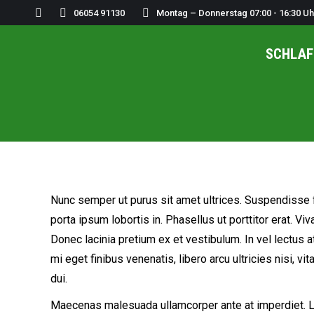
Search:
06054 91130
Montag – Donnerstag 07:00 - 16:30 Uh
SCHLAF
Nunc semper ut purus sit amet ultrices. Suspendisse fri
porta ipsum lobortis in. Phasellus ut porttitor erat. 
Donec lacinia pretium ex et vestibulum. In vel lectus at
mi eget finibus venenatis, libero arcu ultricies nisi, v
dui.
Maecenas malesuada ullamcorper ante at imperdiet. Lor