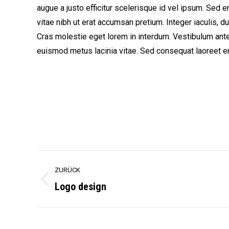
augue a justo efficitur scelerisque id vel ipsum. Sed e
vitae nibh ut erat accumsan pretium. Integer iaculis, d
Cras molestie eget lorem in interdum. Vestibulum ante
euismod metus lacinia vitae. Sed consequat laoreet eni
Project
ZURÜCK
navigation
Logo design
Previous
project: