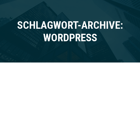
SCHLAGWORT-ARCHIVE:
Sie befinden sich hier:
WORDPRESS
Vestibulum ante – ipsum primis in
faucibus
News
Dezember 2, 2019
Nulla a velit quis ex ornare rhoncus. Donec imperdiet
risus justo, vel malesuada erat fermentum at. Morbi