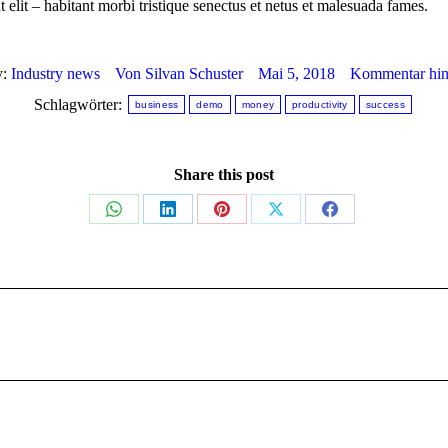
 elit – habitant morbi tristique senectus et netus et malesuada fames.
y:
Industry news
Von
Silvan Schuster
Mai 5, 2018
Kommentar hint
Schlagwörter:
business
demo
money
productivity
success
Share this post
Share
Share
Share
Share
Share
on
on
on
on
on
WhatsApp
LinkedIn
Pinterest
X
Facebook
Nächster
Beitrag: