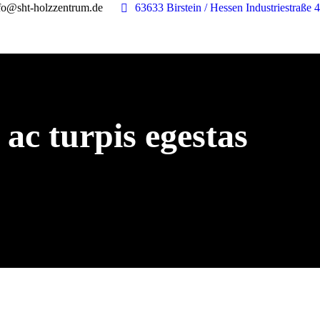
fo@sht-holzzentrum.de
63633 Birstein / Hessen Industriestraße 4
ac turpis egestas