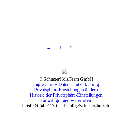
Product Design
August 7, 2019
Ut elit tellus pulvinar dapibus.
Read more
←
1
2
© SchusterHolzTeam GmbH
Impressum + Datenschutzerklärung
Privatsphäre-Einstellungen ändern
Historie der Privatsphäre-Einstellungen
Einwilligungen widerrufen
+49 6054 91130
info@schuster-holz.de