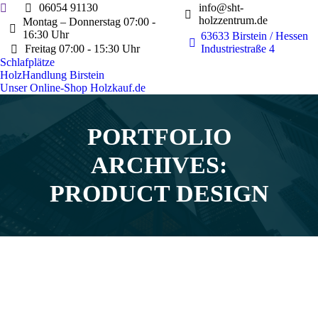
Search:
06054 91130
info@sht-
holzzentrum.de
Montag – Donnerstag 07:00 -
16:30 Uhr
63633 Birstein / Hessen
Freitag 07:00 - 15:30 Uhr
Industriestraße 4
Schlafplätze
HolzHandlung Birstein
Unser Online-Shop Holzkauf.de
PORTFOLIO
ARCHIVES:
Sie befinden sich hier:
PRODUCT DESIGN
Creative Logo