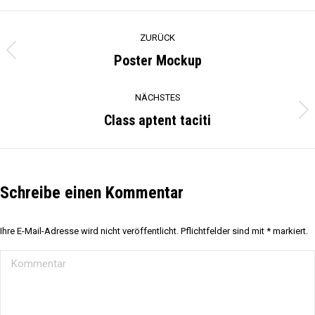
Facebook
X
Pinterest
LinkedIn
WhatsApp
Project
ZURÜCK
navigation
Poster Mockup
Previous
project:
NÄCHSTES
Class aptent taciti
Next
project:
Schreibe einen Kommentar
Ihre E-Mail-Adresse wird nicht veröffentlicht. Pflichtfelder sind mit
*
markiert.
Kommentar