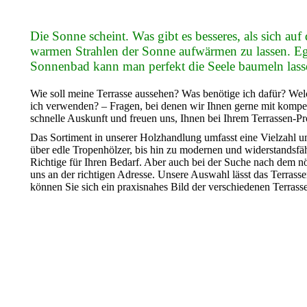
Die Sonne scheint. Was gibt es besseres, als sich au
warmen Strahlen der Sonne aufwärmen zu lassen. Eg
Sonnenbad kann man perfekt die Seele baumeln las
Wie soll meine Terrasse aussehen? Was benötige ich dafür? W
ich verwenden? – Fragen, bei denen wir Ihnen gerne mit kompet
schnelle Auskunft und freuen uns, Ihnen bei Ihrem Terrassen-Proj
Das Sortiment in unserer Holzhandlung umfasst eine Vielzahl un
über edle Tropenhölzer, bis hin zu modernen und widerstandsfäh
Richtige für Ihren Bedarf. Aber auch bei der Suche nach dem n
uns an der richtigen Adresse. Unsere Auswahl lässt das Terrass
können Sie sich ein praxisnahes Bild der verschiedenen Terras